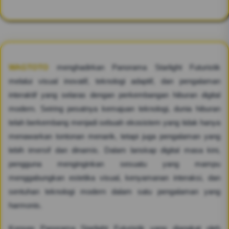
WAGTOTO
menghadirkan Panorama Starlight Futuristik
melalui visual inovatif, teknologi adaptif, dan pengalaman
interaktif yang selaras dengan perkembangan hiburan digital
modern. Seiring pesatnya kemajuan teknologi, dunia hiburan
telah berkembang menjadi sebuah ekosistem yang tidak hanya
menawarkan tontonan menarik, tetapi juga pengalaman yang
lebih imersif dan dinamis. Dalam lanskap digital masa kini,
pengguna menginginkan sesuatu yang mampu
menggabungkan estetika visual, kenyamanan interaksi, dan
sentuhan teknologi modern dalam satu pengalaman yang
harmonis.
Konsep Panorama Starlight Futuristik yang diangkat oleh