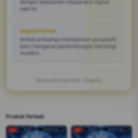
dengan kebutuhan masyarakat digital
saat ini.
Arsyad Firman
Artikel-artikelnya memberikan perspektif
baru mengenai perkembangan teknologi
modern.
©2026 SEO DRACHIN | Wagtoto
Produk Terkait
-2%
-1%