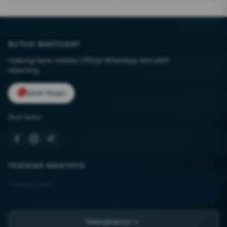
BUTUH BANTUAN?
Hubungi kami melalui Official WhatsApp interaktif
sekarang.
Kirim Pesan
Ikuti kami:
TENTANG WAGTOTO
Tentang Kami
Kontak Kami
Lokasi Toko
Selengkapnya
FAQ