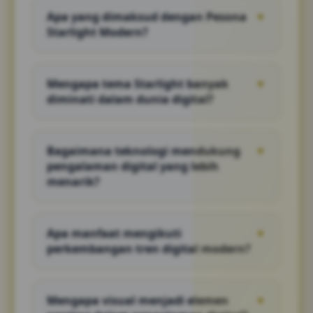
Apa yang dimaksud dengan Pesona
▼
Starlight Modern?
Pesona Starlight Modern menggambarkan
perpaduan antara visual menarik, inovasi
Mengapa tema Starlight banyak
▼
digital, dan pengalaman interaktif yang
diminati dalam dunia digital?
relevan dengan perkembangan teknologi
masa kini.
Karena tema ini identik dengan nuansa
futuristik, estetika visual yang menarik, serta
Bagaimana teknologi mendukung
▼
pengalaman yang mampu memberikan
pengalaman digital yang lebih
kesan modern dan dinamis.
menarik?
Teknologi memungkinkan hadirnya tampilan
yang responsif, interaksi yang lebih cepat,
Apa manfaat mengikuti
▼
serta fitur-fitur yang mampu meningkatkan
perkembangan tren digital modern?
kenyamanan pengguna.
Pengguna dapat memahami inovasi terbaru,
mengenali peluang baru, dan mengikuti
Mengapa visual menjadi elemen
▼
perubahan yang terjadi dalam ekosistem