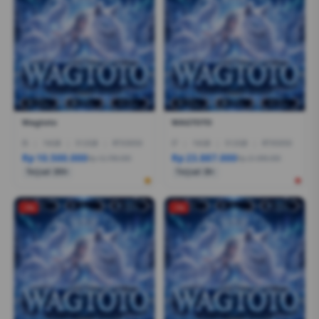
Wagtoto
WAGTOTO
I5
|
16GB
|
512GB
|
RTX3050
I7
|
16GB
|
512GB
|
RTX5050
Rp 10.500.000
Rp 23.887.000
Rp 12.799.000
Rp 21.999.000
Terjual 200+
Terjual 20+
-1%
-1%