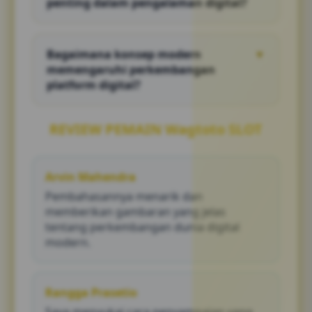
penting dalam pengalaman digital?
digital.
Visual yang baik membantu meningkatkan
kenyamanan, mempermudah navigasi, serta
Bagaimana konsep modern
▼
menciptakan pengalaman yang lebih
memengaruhi perkembangan
berkesan.
platform digital?
Konsep modern mendorong penggunaan
teknologi yang lebih adaptif, desain yang
REVIEW PEMAIN Wagtoto SLOT
intuitif, dan pengalaman yang lebih relevan
bagi pengguna.
Arvin Mahendra
Pembahasannya menarik dan
memberikan gambaran yang jelas
tentang perkembangan dunia digital
modern.
Rangga Prasetio