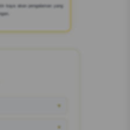
akin kaya akan pengalaman yang
ngan.
▼
man interaktif yang relevan
▼