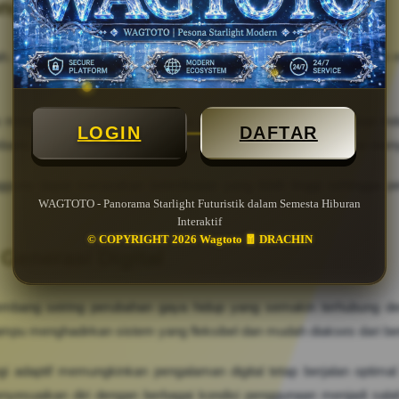
Pengalaman Utama
arah. Pengguna kini menginginkan pengalaman yang memungkinkan me
 menjadi salah satu faktor utama yang mendorong pertumbuhan industr
LOGIN
DAFTAR
bantu menciptakan pengalaman yang terasa lebih personal dan me
ngguna dapat merasakan keterlibatan yang lebih tinggi sehingga p
WAGTOTO - Panorama Starlight Futuristik dalam Semesta Hiburan
Interaktif
© COPYRIGHT 2026 Wagtoto 🧧 DRACHIN
Generasi Digital
bang seiring perubahan gaya hidup yang semakin terhubung deng
mampu menghadirkan sistem yang fleksibel dan mudah diakses dari be
aptif memungkinkan pengalaman digital tetap berjalan optimal b
suaikan diri dengan berbagai kondisi penggunaan menjadi salah