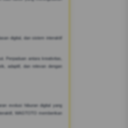
n digital, dan sistem interaktif
. Perpaduan antara kreativitas,
ik, adaptif, dan relevan dengan
an evolusi hiburan digital yang
 interaktif, WAGTOTO memberikan