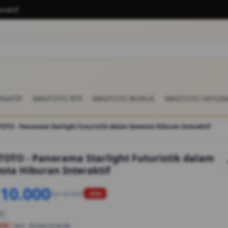
raktif
RNATIF
WAGTOTO RTP
WAGTOTO BONUS
WAGTOTO HEYLIN
TO - Panorama Starlight Futuristik dalam Semesta Hiburan Interaktif
OTO - Panorama Starlight Futuristik dalam
sta Hiburan Interaktif
10.000
Rp 50.000
-90%
 2
OTO
SKU:
8S89G1554EGB