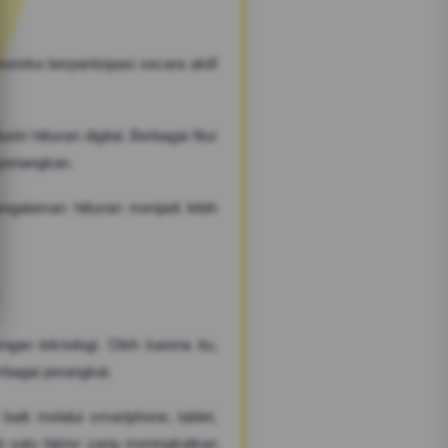
reka berpartisipasi secara aktif
i hiburan digital. Berbagai fitur
nyenangkan.
engalaman hiburan menjadi lebih
an teknologi. Oleh karena itu,
rbagai perangkat.
aik melalui smartphone, tablet,
 satu faktor yang meningkatkan