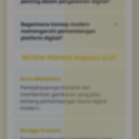
penting dalam pengalaman digital?
digital.
Visual yang baik membantu meningkatkan
kenyamanan, mempermudah navigasi, serta
Bagaimana konsep modern
▼
menciptakan pengalaman yang lebih
memengaruhi perkembangan
berkesan.
platform digital?
Konsep modern mendorong penggunaan
teknologi yang lebih adaptif, desain yang
REVIEW PEMAIN Wagtoto SLOT
intuitif, dan pengalaman yang lebih relevan
bagi pengguna.
Arvin Mahendra
Pembahasannya menarik dan
memberikan gambaran yang jelas
tentang perkembangan dunia digital
modern.
Rangga Prasetio