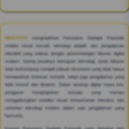
WAGTOTO
menghadirkan Panorama Starlight Futuristik
melalui visual inovatif, teknologi adaptif, dan pengalaman
interaktif yang selaras dengan perkembangan hiburan digital
modern. Seiring pesatnya kemajuan teknologi, dunia hiburan
telah berkembang menjadi sebuah ekosistem yang tidak hanya
menawarkan tontonan menarik, tetapi juga pengalaman yang
lebih imersif dan dinamis. Dalam lanskap digital masa kini,
pengguna menginginkan sesuatu yang mampu
menggabungkan estetika visual, kenyamanan interaksi, dan
sentuhan teknologi modern dalam satu pengalaman yang
harmonis.
Konsep Panorama Starlight Futuristik yang diangkat oleh