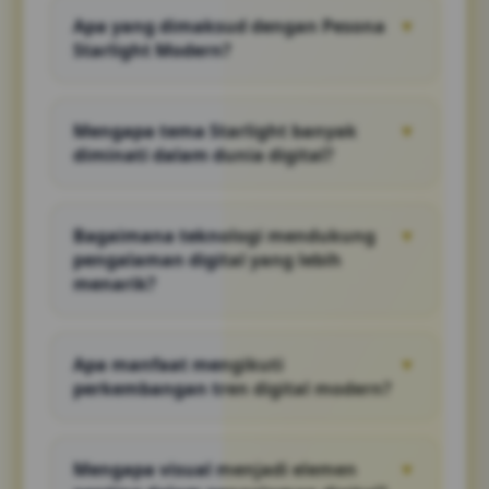
Apa yang dimaksud dengan Pesona
▼
Starlight Modern?
Pesona Starlight Modern menggambarkan
perpaduan antara visual menarik, inovasi
Mengapa tema Starlight banyak
▼
digital, dan pengalaman interaktif yang
diminati dalam dunia digital?
relevan dengan perkembangan teknologi
masa kini.
Karena tema ini identik dengan nuansa
futuristik, estetika visual yang menarik, serta
Bagaimana teknologi mendukung
▼
pengalaman yang mampu memberikan
pengalaman digital yang lebih
kesan modern dan dinamis.
menarik?
Teknologi memungkinkan hadirnya tampilan
yang responsif, interaksi yang lebih cepat,
Apa manfaat mengikuti
▼
serta fitur-fitur yang mampu meningkatkan
perkembangan tren digital modern?
kenyamanan pengguna.
Pengguna dapat memahami inovasi terbaru,
mengenali peluang baru, dan mengikuti
Mengapa visual menjadi elemen
▼
perubahan yang terjadi dalam ekosistem