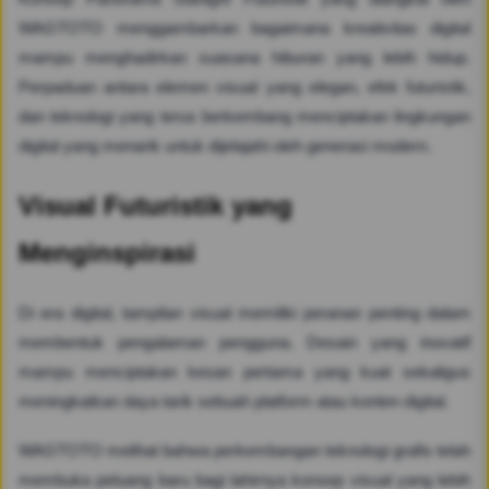
WAGTOTO menggambarkan bagaimana kreativitas digital
mampu menghadirkan suasana hiburan yang lebih hidup.
Perpaduan antara elemen visual yang elegan, efek futuristik,
dan teknologi yang terus berkembang menciptakan lingkungan
digital yang menarik untuk dijelajahi oleh generasi modern.
Visual Futuristik yang
Menginspirasi
Di era digital, tampilan visual memiliki peranan penting dalam
membentuk pengalaman pengguna. Desain yang inovatif
mampu menciptakan kesan pertama yang kuat sekaligus
meningkatkan daya tarik sebuah platform atau konten digital.
WAGTOTO melihat bahwa perkembangan teknologi grafis telah
membuka peluang baru bagi lahirnya konsep visual yang lebih