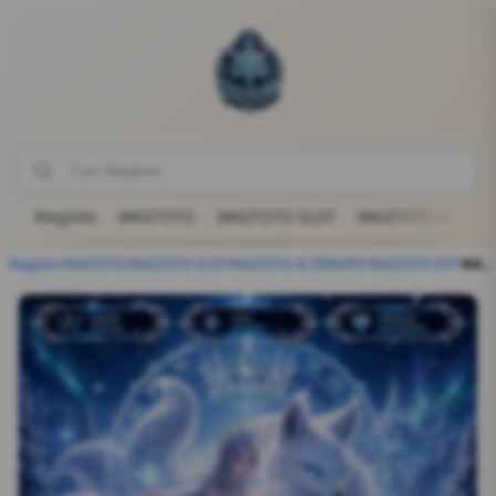
Wagtoto
WAGTOTO
WAGTOTO SLOT
WAGTOTO ALTERN
Wagtoto
/
WAGTOTO
/
WAGTOTO SLOT
/
WAGTOTO ALTERNATIF
/
WAGTOTO RTP
/
WAGTOTO - Panorama Starlight Futuristik dalam Semesta Hiburan Interaktif