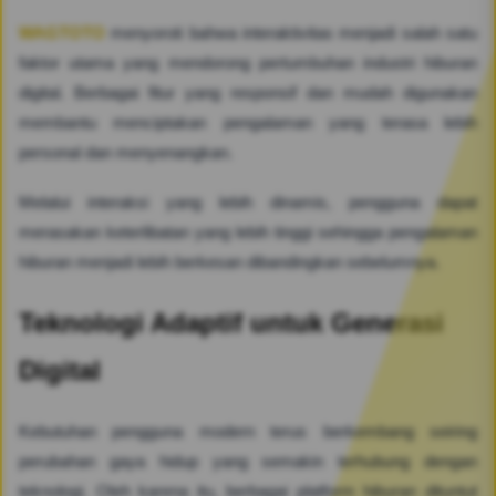
WAGTOTO
menyoroti bahwa interaktivitas menjadi salah satu
faktor utama yang mendorong pertumbuhan industri hiburan
digital. Berbagai fitur yang responsif dan mudah digunakan
membantu menciptakan pengalaman yang terasa lebih
personal dan menyenangkan.
Melalui interaksi yang lebih dinamis, pengguna dapat
merasakan keterlibatan yang lebih tinggi sehingga pengalaman
hiburan menjadi lebih berkesan dibandingkan sebelumnya.
Teknologi Adaptif untuk Generasi
Digital
Kebutuhan pengguna modern terus berkembang seiring
perubahan gaya hidup yang semakin terhubung dengan
teknologi. Oleh karena itu, berbagai platform hiburan dituntut