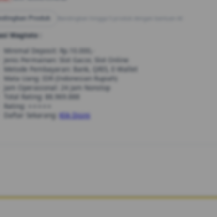
ndingkan Produk
Bandingkan hingga 5 produk dengan bantuan AI
asi Wagtoto :
Minimal Deposit: Rp.10.000,-
Jenis Permainan: Slot Gacor, Slot Online
Metode Pembayaran: Bank, QRIS, E-Wallet
Mata Uang: IDR (Indonesian Rupiah)
Jam Operasional: 24 Jam Nonstop
Total Rating: 88.969.888
Rating: ⭐⭐⭐⭐⭐
Daftar Sekarang:
Klik Disini