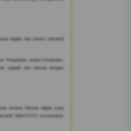
n digital, dan sistem interaktif
. Perpaduan antara kreativitas,
ik, adaptif, dan relevan dengan
an evolusi hiburan digital yang
 interaktif, WAGTOTO memberikan