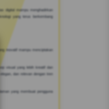
as digital mampu menghadirkan
eknologi yang terus berkembang
yang inovatif mampu menciptakan
 visual yang lebih kreatif dan
 elegan, dan relevan dengan tren
engalaman yang membuat pengguna