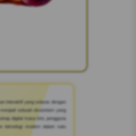
an interaktif yang selaras dengan
g menjadi sebuah ekosistem yang
skap digital masa kini, pengguna
n teknologi modern dalam satu