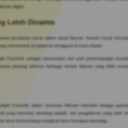
uran digital.
g Lebih Dinamis
a perubahan besar dalam dunia hiburan. Inovasi visual, kecerdasa
 yang membentuk pengalaman pengguna di masa depan.
uturistik sebagai representasi dari arah perkembangan tersebut
mbuka peluang lahirnya berbagai bentuk hiburan yang lebih menar
ght Futuristik dalam Semesta Hiburan Interaktif sebagai gambar
sual yang memikat, teknologi adaptif, dan pengalaman yang lebih
n terus berkembang mengikuti ritme kemajuan teknologi.