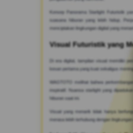
Konsep Panorama Starlight Futuristik 
suasana hiburan yang lebih hidup. Perp
menciptakan lingkungan digital yang menari
Visual Futuristik yang M
Di era digital, tampilan visual memilik
kesan pertama yang kuat sekaligus meningk
WAGTOTO melihat bahwa perkembangan tek
inspiratif. Nuansa starlight yang dipadu
hiburan saat ini.
Visual yang menarik tidak hanya berfun
merasa lebih terhubung dengan lingkungan 