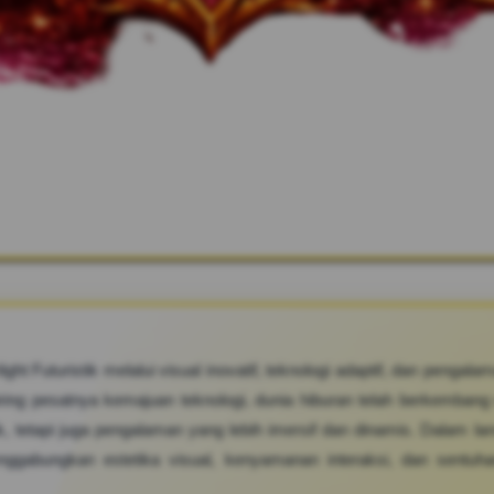
t Futuristik melalui visual inovatif, teknologi adaptif, dan pengalam
iring pesatnya kemajuan teknologi, dunia hiburan telah berkemban
 tetapi juga pengalaman yang lebih imersif dan dinamis. Dalam lan
abungkan estetika visual, kenyamanan interaksi, dan sentuha