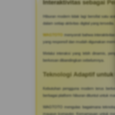
Interaktivitas sebagai 
Hiburan modern tidak lagi bersifat satu 
dalam setiap aktivitas digital yang tersedia.
WAGTOTO
menyoroti bahwa interaktivitas
yang responsif dan mudah digunakan mem
Melalui interaksi yang lebih dinamis, pe
berkesan dibandingkan sebelumnya.
Teknologi Adaptif untuk 
Kebutuhan pengguna modern terus berkem
berbagai platform hiburan dituntut untuk 
WAGTOTO mengulas bagaimana teknologi ad
maupun komputer. Kemampuan untuk menye