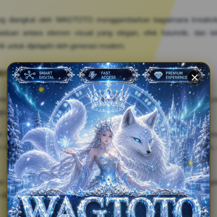
yang diangkat oleh WAGTOTO menggambarkan bagaimana kreativit
aduan antara elemen visual yang elegan, efek futuristik, dan t
k untuk dijelajahi oleh generasi modern.
enginspirasi
i peranan penting dalam membentuk pengalaman pengguna. Desain 
atkan daya tarik sebuah platform atau konten digital.
nologi grafis telah membuka peluang baru bagi lahirnya konsep
kan dengan sentuhan futuristik menghadirkan suasana yang modern,
gsi sebagai elemen estetika, tetapi juga menjadi bagian dari p
digital yang mereka nikmati.