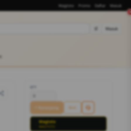
Wagtoto
Promo
Daftar
Masuk
0
🛒
Masuk
K
QTY
+ Keranjang
Beli
Wagtoto
💳
WAGTOTO