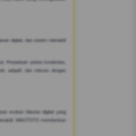
n digital, dan sistem interaktif
. Perpaduan antara kreativitas,
ik, adaptif, dan relevan dengan
an evolusi hiburan digital yang
 interaktif, WAGTOTO memberikan