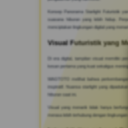
Konsep Panorama Starlight Futuristik 
suasana hiburan yang lebih hidup. Perp
menciptakan lingkungan digital yang menari
Visual Futuristik yang M
Di era digital, tampilan visual memilik
kesan pertama yang kuat sekaligus meningk
WAGTOTO melihat bahwa perkembangan tek
inspiratif. Nuansa starlight yang dipadu
hiburan saat ini.
Visual yang menarik tidak hanya berfun
merasa lebih terhubung dengan lingkungan 