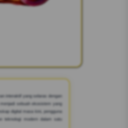
an interaktif yang selaras dengan
g menjadi sebuah ekosistem yang
skap digital masa kini, pengguna
n teknologi modern dalam satu