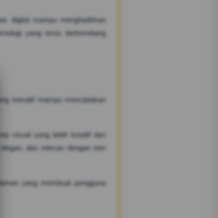
as digital mampu menghadirkan
eknologi yang terus berkembang
yang inovatif mampu menciptakan
 visual yang lebih kreatif dan
 elegan, dan relevan dengan tren
engalaman yang membuat pengguna