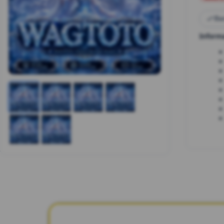
Ba
Inform