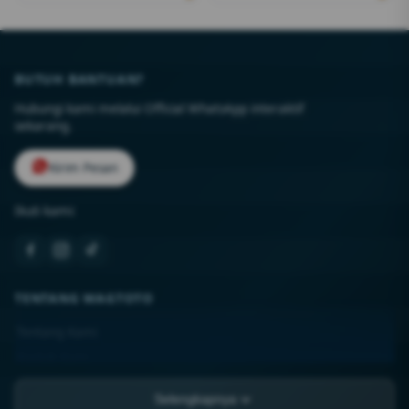
BUTUH BANTUAN?
Hubungi kami melalui Official WhatsApp interaktif
sekarang.
Kirim Pesan
Ikuti kami:
TENTANG WAGTOTO
Tentang Kami
Kontak Kami
Lokasi Toko
Selengkapnya
FAQ