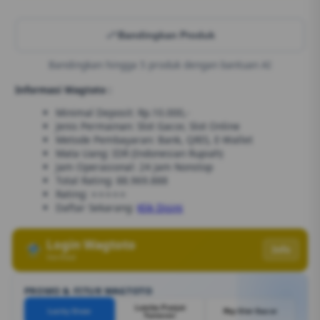
Bandingkan Produk
Bandingkan hingga 5 produk dengan bantuan AI
Informasi Wagtoto :
Minimal Deposit: Rp.10.000,-
Jenis Permainan: Slot Gacor, Slot Online
Metode Pembayaran: Bank, QRIS, E-Wallet
Mata Uang: IDR (Indonesian Rupiah)
Jam Operasional: 24 Jam Nonstop
Total Rating: 88.969.888
Rating: ⭐⭐⭐⭐⭐
Daftar Sekarang:
Klik Disini
Login Wagtoto
Info
Verified
PROMO & FITUR WAGTOTO
Lomba Panjat
Lucky Draw
Rtp Slot Gacor
Turnover