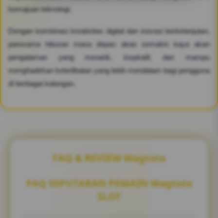
kemajuan teknologi.
Dengan kombinasi kreativitas digital dan inovasi berkelanjutan,
panorama hiburan masa depan akan semakin kaya akan
pengalaman yang menarik, inspiratif, dan mampu
menghadirkan keterlibatan yang lebih mendalam bagi pengguna
di berbagai kalangan.
FAQ & REVIEW Wagtoto
FAQ SEPUTARAN PEMAIN Wagtoto
SLOT