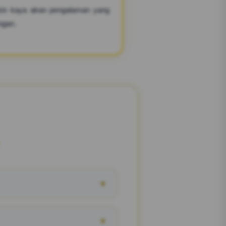
akin kaya akan pengalaman yang
ngan.
▼
man interaktif yang relevan
▼