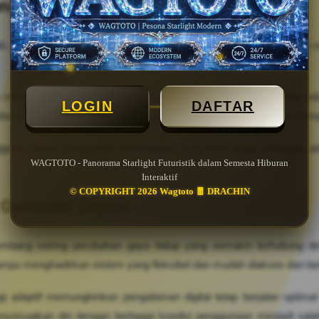
Pengalaman Utama
arah. Pengguna kini menginginkan pengalaman yang memungkinkan me
 menjadi salah satu faktor utama yang mendorong pertumbuhan industr
LOGIN
DAFTAR
bantu menciptakan pengalaman yang terasa lebih personal dan me
ngguna dapat merasakan keterlibatan yang lebih tinggi sehingga p
WAGTOTO - Panorama Starlight Futuristik dalam Semesta Hiburan
Interaktif
© COPYRIGHT 2026 Wagtoto 🧧 DRACHIN
Generasi Digital
bang seiring perubahan gaya hidup yang semakin terhubung deng
mampu menghadirkan sistem yang fleksibel dan mudah diakses dari be
aptif memungkinkan pengalaman digital tetap berjalan optimal b
suaikan diri dengan berbagai kondisi penggunaan menjadi salah