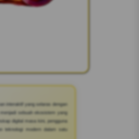
an interaktif yang selaras dengan
g menjadi sebuah ekosistem yang
skap digital masa kini, pengguna
n teknologi modern dalam satu