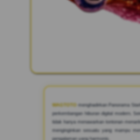
WAGTOTO
menghadirkan Panorama Starligh
perkembangan hiburan digital modern. Se
tidak hanya menawarkan tontonan menarik,
menginginkan sesuatu yang mampu mengg
pengalaman yang harmonis.