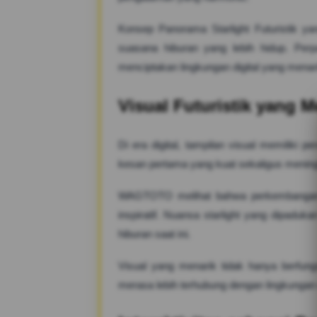
Konsep Panorama Starlight Futuristik 
suasana hiburan yang lebih hidup. Perp
menciptakan lingkungan digital yang menari
Visual Futuristik yang M
Di era digital, tampilan visual memilik
kesan pertama yang kuat sekaligus meningk
WAGTOTO melihat bahwa perkembangan tek
inspiratif. Nuansa starlight yang dipadu
hiburan saat ini.
Visual yang menarik tidak hanya berfun
merasa lebih terhubung dengan lingkungan 