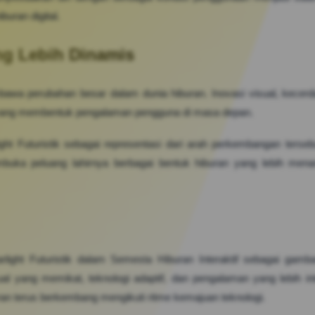
uran digital.
g Lebih Dinamis
a perubahan besar dalam dunia hiburan. Inovasi visual, kecerdasa
 yang membentuk pengalaman pengguna di masa depan.
uturistik sebagai representasi dari arah perkembangan tersebut
mbuka peluang lahirnya berbagai bentuk hiburan yang lebih menar
ght Futuristik dalam Semesta Hiburan Interaktif sebagai gambar
sual yang memikat, teknologi adaptif, dan pengalaman yang lebih
n terus berkembang mengikuti ritme kemajuan teknologi.