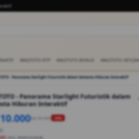
raktif
RNATIF
WAGTOTO RTP
WAGTOTO BONUS
WAGTOTO HEYLIN
TO - Panorama Starlight Futuristik dalam Semesta Hiburan Interaktif
OTO - Panorama Starlight Futuristik dalam
sta Hiburan Interaktif
10.000
Rp 50.000
-90%
 2
OTO
SKU:
8S89G1554EGB