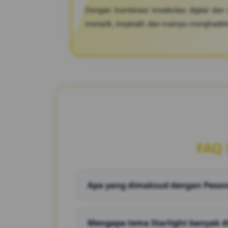
Dengan kombinasi kreativitas digital d
menarik, inspiratif, dan mampu menghadirk
FAQ 
Apa yang dimaksud dengan Pesona
Pesona Starlight Modern menggambarkan 
dengan perkembangan teknologi masa k
Mengapa tema Starlight banyak di