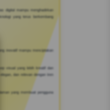
as digital mampu menghadirkan
eknologi yang terus berkembang
yang inovatif mampu menciptakan
 visual yang lebih kreatif dan
 elegan, dan relevan dengan tren
engalaman yang membuat pengguna