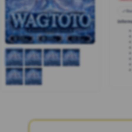
Ba
Inform