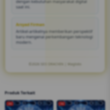
dengan kebutuhan masyarakat digital
saat ini.
Arsyad Firman
Artikel-artikelnya memberikan perspektif
baru mengenai perkembangan teknologi
modern.
©2026 SEO DRACHIN | Wagtoto
Produk Terkait
-2%
-1%