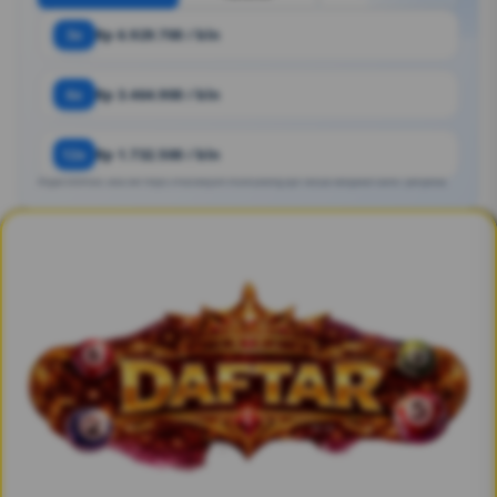
3x
Rp 6.929.700 / bln
6x
Rp 3.464.900 / bln
12x
Rp 1.732.500 / bln
Angka estimasi. Bisa ber https://macibeyum.munculdong.xyz/ sesuai kebijakan bank / penyedia.