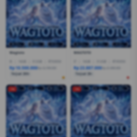
Wagtoto
WAGTOTO
I5
|
16GB
|
512GB
|
RTX3050
I7
|
16GB
|
512GB
|
RTX5050
Rp 10.500.000
Rp 23.887.000
Rp 12.799.000
Rp 21.999.000
Terjual 200+
Terjual 20+
-1%
-1%