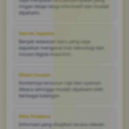
Saya menyukai cara penyampaian yang
ringan tetapi tetap informatif dan mudah
dipahami.
Darren Saputra
Banyak wawasan baru yang saya
dapatkan mengenai tren teknologi dan
inovasi digital masa kini.
Ilham Fauzan
Kontennya tersusun rapi dan nyaman
dibaca sehingga mudah dipahami oleh
berbagai kalangan.
Niko Pradana
Informasi yang disajikan terasa relevan