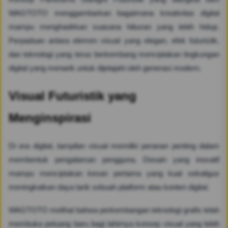
WAGTOTO menggambarkan bagaimana kreativitas digital
mampu menghadirkan suasana hiburan yang lebih hidup.
Perpaduan antara elemen visual yang elegan, efek futuristik,
dan teknologi yang terus berkembang menciptakan lingkungan
digital yang menarik untuk dijelajahi oleh generasi modern.
Visual Futuristik yang
Menginspirasi
Di era digital, tampilan visual memiliki peranan penting dalam
membentuk pengalaman pengguna. Desain yang inovatif
mampu menciptakan kesan pertama yang kuat sekaligus
meningkatkan daya tarik sebuah platform atau konten digital.
WAGTOTO melihat bahwa perkembangan teknologi grafis telah
membuka peluang baru bagi lahirnya konsep visual yang lebih