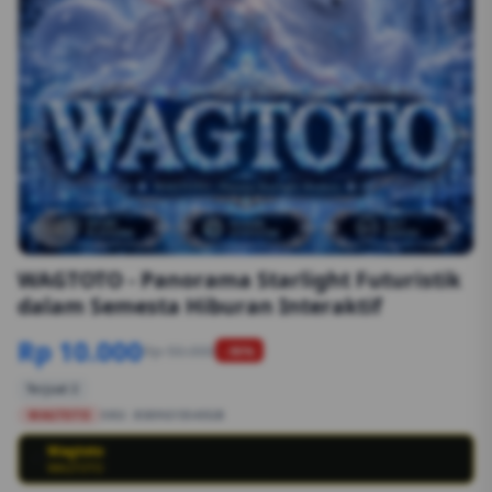
1/6
WAGTOTO - Panorama Starlight Futuristik
dalam Semesta Hiburan Interaktif
Rp 10.000
Rp 50.000
-90%
Terjual 2
WAGTOTO
SKU:
8S89G1554EGB
Wagtoto
💳
WAGTOTO