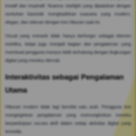
kreatif dan inspiratif. Nuansa starlight yang dipadukan dengan
sentuhan futuristik menghadirkan suasana yang modern,
elegan, dan relevan dengan tren hiburan saat ini.
Visual yang menarik tidak hanya berfungsi sebagai elemen
estetika, tetapi juga menjadi bagian dari pengalaman yang
membuat pengguna merasa lebih terhubung dengan lingkungan
digital yang mereka nikmati.
Interaktivitas sebagai Pengalaman
Utama
Hiburan modern tidak lagi bersifat satu arah. Pengguna kini
menginginkan pengalaman yang memungkinkan mereka
berpartisipasi secara aktif dalam setiap aktivitas digital yang
tersedia.