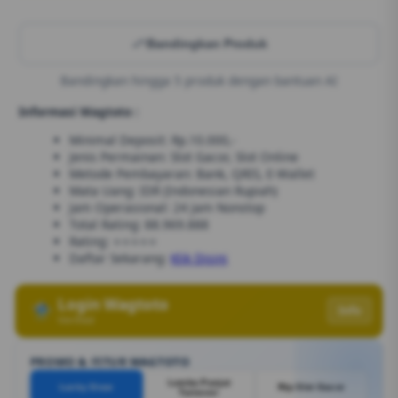
Bandingkan Produk
Bandingkan hingga 5 produk dengan bantuan AI
Informasi Wagtoto :
Minimal Deposit: Rp.10.000,-
Jenis Permainan: Slot Gacor, Slot Online
Metode Pembayaran: Bank, QRIS, E-Wallet
Mata Uang: IDR (Indonesian Rupiah)
Jam Operasional: 24 Jam Nonstop
Total Rating: 88.969.888
Rating: ⭐⭐⭐⭐⭐
Daftar Sekarang:
Klik Disini
Login Wagtoto
Info
Verified
PROMO & FITUR WAGTOTO
Lomba Panjat
Lucky Draw
Rtp Slot Gacor
Turnover