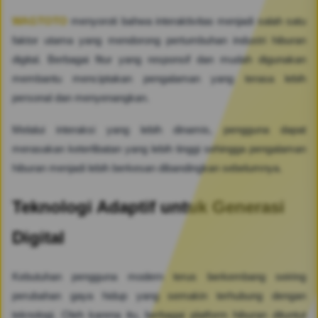
WAGTOTO
menyoroti bahwa interaktivitas menjadi salah satu
faktor utama yang mendorong pertumbuhan industri hiburan
digital. Berbagai fitur yang responsif dan mudah digunakan
membantu menciptakan pengalaman yang terasa lebih
personal dan menyenangkan.
Melalui interaksi yang lebih dinamis, pengguna dapat
merasakan keterlibatan yang lebih tinggi sehingga pengalaman
hiburan menjadi lebih berkesan dibandingkan sebelumnya.
Teknologi Adaptif untuk Generasi
Digital
Kebutuhan pengguna modern terus berkembang seiring
perubahan gaya hidup yang semakin terhubung dengan
teknologi. Oleh karena itu, berbagai platform hiburan dituntut