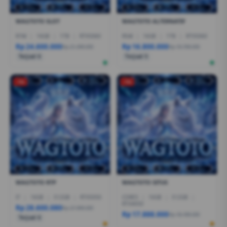
WAGTOTO SLOT
WAGTOTO ALTERNATIF
R7AI
|
16GB
|
1TB
|
RTX5060
R5AI
|
16GB
|
1TB
|
RTX5060
Rp 24.600.000
Rp 16.800.000
Rp 21.399.000
Rp 19.799.000
Terjual 6
Terjual 5
-1%
-1%
WAGTOTO RTP
WAGTOTO SITUS
I7
|
16GB
|
512GB
|
RTX5050
CORE5
|
16GB
|
512GB
|
RTX4050
Rp 28.600.080
Rp 27.999.000
Rp 17.888.000
Rp 18.499.000
Terjual 6