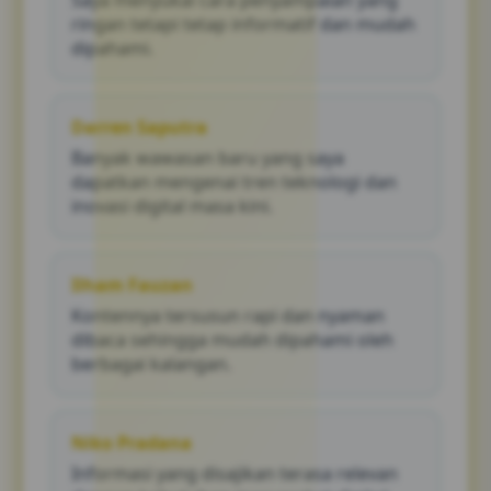
Saya menyukai cara penyampaian yang
ringan tetapi tetap informatif dan mudah
dipahami.
Darren Saputra
Banyak wawasan baru yang saya
dapatkan mengenai tren teknologi dan
inovasi digital masa kini.
Ilham Fauzan
Kontennya tersusun rapi dan nyaman
dibaca sehingga mudah dipahami oleh
berbagai kalangan.
Niko Pradana
Informasi yang disajikan terasa relevan