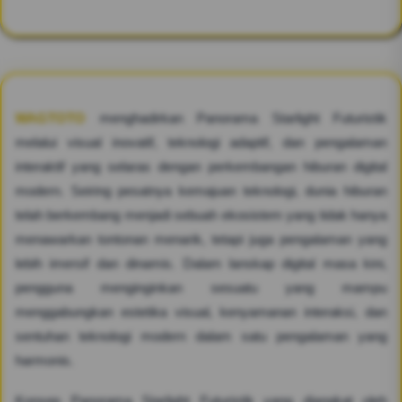
WAGTOTO
menghadirkan Panorama Starlight Futuristik
melalui visual inovatif, teknologi adaptif, dan pengalaman
interaktif yang selaras dengan perkembangan hiburan digital
modern. Seiring pesatnya kemajuan teknologi, dunia hiburan
telah berkembang menjadi sebuah ekosistem yang tidak hanya
menawarkan tontonan menarik, tetapi juga pengalaman yang
lebih imersif dan dinamis. Dalam lanskap digital masa kini,
pengguna menginginkan sesuatu yang mampu
menggabungkan estetika visual, kenyamanan interaksi, dan
sentuhan teknologi modern dalam satu pengalaman yang
harmonis.
Konsep Panorama Starlight Futuristik yang diangkat oleh