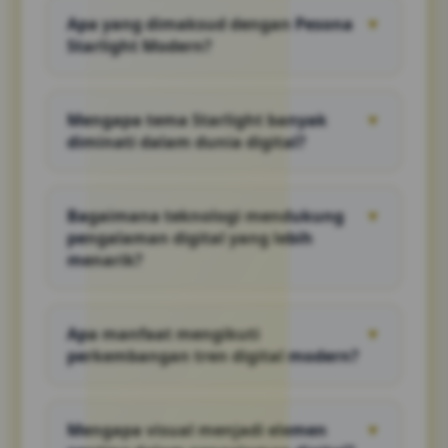
Apa yang dimaksud dengan Pesona
▼
Starlight Modern?
Pesona Starlight Modern menggambarkan
perpaduan antara visual menarik, inovasi
Mengapa tema Starlight banyak
▼
digital, dan pengalaman interaktif yang
diminati dalam dunia digital?
relevan dengan perkembangan teknologi
masa kini.
Karena tema ini identik dengan nuansa
futuristik, estetika visual yang menarik, serta
Bagaimana teknologi mendukung
▼
pengalaman yang mampu memberikan
pengalaman digital yang lebih
kesan modern dan dinamis.
menarik?
Teknologi memungkinkan hadirnya tampilan
yang responsif, interaksi yang lebih cepat,
Apa manfaat mengikuti
▼
serta fitur-fitur yang mampu meningkatkan
perkembangan tren digital modern?
kenyamanan pengguna.
Pengguna dapat memahami inovasi terbaru,
mengenali peluang baru, dan mengikuti
Mengapa visual menjadi elemen
▼
perubahan yang terjadi dalam ekosistem