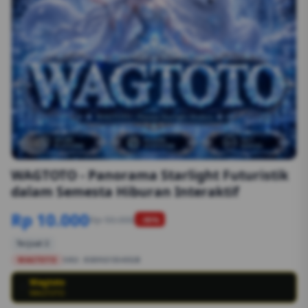
1/6
WAGTOTO - Panorama Starlight Futuristik
dalam Semesta Hiburan Interaktif
Rp 10.000
Rp 50.000
-90%
Terjual 2
WAGTOTO
SKU:
8S89G1554EGB
Wagtoto
💳
WAGTOTO