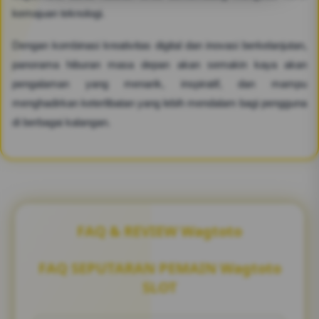
kemajuan teknologi.
Dengan kombinasi kreativitas digital dan inovasi berkelanjutan,
panorama hiburan masa depan akan semakin kaya akan
pengalaman yang menarik, inspiratif, dan mampu
menghadirkan keterlibatan yang lebih mendalam bagi pengguna
di berbagai kalangan.
FAQ & REVIEW Wagtoto
FAQ SEPUTARAN PEMAIN Wagtoto
SLOT