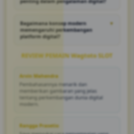
penting dalam pengalaman digital?
digital.
Visual yang baik membantu meningkatkan
kenyamanan, mempermudah navigasi, serta
Bagaimana konsep modern
▼
menciptakan pengalaman yang lebih
memengaruhi perkembangan
berkesan.
platform digital?
Konsep modern mendorong penggunaan
teknologi yang lebih adaptif, desain yang
REVIEW PEMAIN Wagtoto SLOT
intuitif, dan pengalaman yang lebih relevan
bagi pengguna.
Arvin Mahendra
Pembahasannya menarik dan
memberikan gambaran yang jelas
tentang perkembangan dunia digital
modern.
Rangga Prasetio