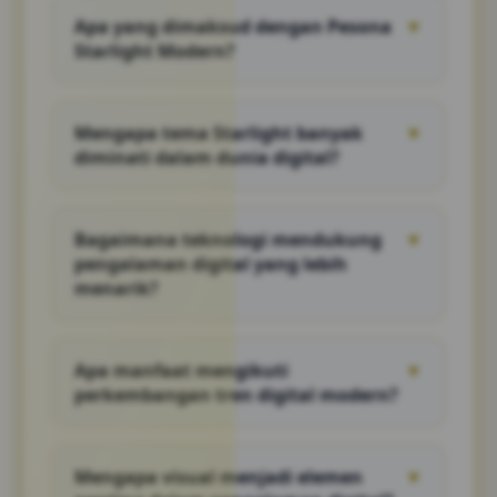
Apa yang dimaksud dengan Pesona
▼
Starlight Modern?
Pesona Starlight Modern menggambarkan
perpaduan antara visual menarik, inovasi
Mengapa tema Starlight banyak
▼
digital, dan pengalaman interaktif yang
diminati dalam dunia digital?
relevan dengan perkembangan teknologi
masa kini.
Karena tema ini identik dengan nuansa
futuristik, estetika visual yang menarik, serta
Bagaimana teknologi mendukung
▼
pengalaman yang mampu memberikan
pengalaman digital yang lebih
kesan modern dan dinamis.
menarik?
Teknologi memungkinkan hadirnya tampilan
yang responsif, interaksi yang lebih cepat,
Apa manfaat mengikuti
▼
serta fitur-fitur yang mampu meningkatkan
perkembangan tren digital modern?
kenyamanan pengguna.
Pengguna dapat memahami inovasi terbaru,
mengenali peluang baru, dan mengikuti
Mengapa visual menjadi elemen
▼
perubahan yang terjadi dalam ekosistem