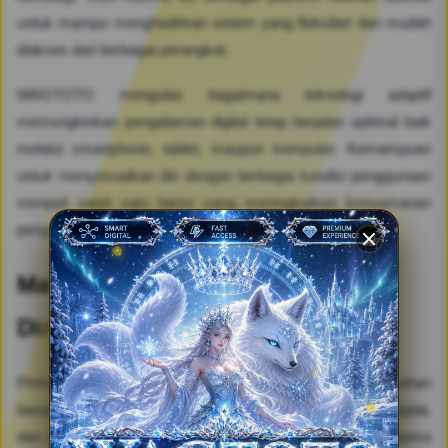
untuk mampu menghadirkan sistem yang fleksibel dan mudah
diakses dari berbagai perangkat.
WAGTOTO mengulas bagaimana teknologi adaptif
memungkinkan pengalaman digital tetap berjalan optimal baik
melalui smartphone, tablet, maupun komputer. Kemampuan
untuk menyesuaikan diri dengan berbagai kondisi penggunaan
menjadi salah satu faktor yang meningkatkan kenyamanan
pengguna dalam menikmati hiburan digital.
Masa Depan Hiburan yang Lebih
Dinamis
Perkembangan teknologi akan terus membawa perubahan
besar dalam dunia hiburan. Inovasi visual, kecerdasan digital,
dan sistem interaktif diperkirakan akan menjadi fondasi utama