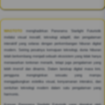
WAGTOTO
menghadirkan Panorama Starlight Futuristik
melalui visual inovatif, teknologi adaptif, dan pengalaman
interaktif yang selaras dengan perkembangan hiburan digital
modern. Seiring pesatnya kemajuan teknologi, dunia hiburan
telah berkembang menjadi sebuah ekosistem yang tidak hanya
menawarkan tontonan menarik, tetapi juga pengalaman yang
lebih imersif dan dinamis. Dalam lanskap digital masa kini,
pengguna menginginkan sesuatu yang mampu
menggabungkan estetika visual, kenyamanan interaksi, dan
sentuhan teknologi modern dalam satu pengalaman yang
harmonis.
Konsep Panorama Starlight Futuristik yang diangkat oleh