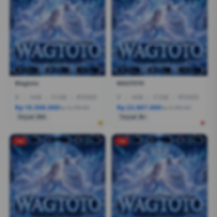
Wagtoto
WAGTOTO
I5
|
16GB
|
512GB
|
RTX3050
I7
|
16GB
|
512GB
|
RTX5050
Rp 10.500.000
Rp 23.887.000
Rp 12.799.000
Rp 21.999.000
Terjual 200+
Terjual 20+
-1%
-1%