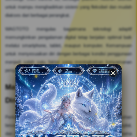
untuk mampu menghadirkan sistem yang fleksibel dan mudah
diakses dari berbagai perangkat.
WAGTOTO mengulas bagaimana teknologi adaptif
memungkinkan pengalaman digital tetap berjalan optimal baik
melalui smartphone, tablet, maupun komputer. Kemampuan
untuk menyesuaikan diri dengan berbagai kondisi penggunaan
menjadi salah satu faktor yang meningkatkan kenyamanan
pengguna dalam menikmati hiburan digital.
Masa Depan Hiburan yang Lebih
Dinamis
Perkembangan teknologi akan terus membawa perubahan
besar dalam dunia hiburan. Inovasi visual, kecerdasan digital,
dan sistem interaktif diperkirakan akan menjadi fondasi utama