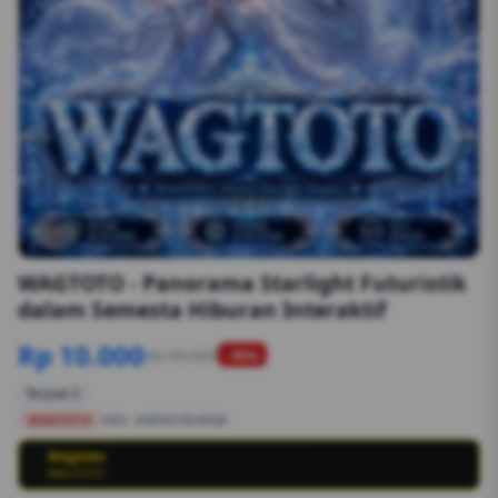
1/6
WAGTOTO - Panorama Starlight Futuristik
dalam Semesta Hiburan Interaktif
Rp 10.000
Rp 50.000
-90%
Terjual 2
WAGTOTO
SKU:
8S89G1554EGB
Wagtoto
💳
WAGTOTO