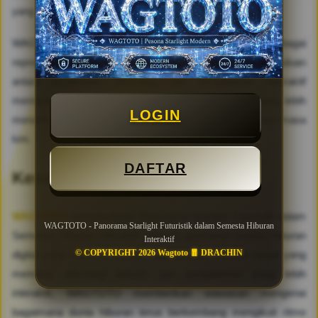
yang membentuk pengalaman pengguna di masa depan.
WAGTOTO memandang Panorama Starlight Futuristik sebagai
representasi dari arah perkembangan tersebut. Perpaduan
antara kreativitas, teknologi, dan pengalaman interaktif
membuka peluang lahirnya berbagai bentuk hiburan yang lebih
LOGIN
menarik, adaptif, dan relevan dengan kebutuhan generasi masa
kini.
DAFTAR
Kesimpulan
WAGTOTO
menghadirkan Panorama Starlight Futuristik dalam
WAGTOTO - Panorama Starlight Futuristik dalam Semesta Hiburan
Semesta Hiburan Interaktif sebagai gambaran evolusi hiburan
Interaktif
© COPYRIGHT 2026 Wagtoto 🧧 DRACHIN
digital yang semakin modern dan inovatif. Melalui visual yang
memikat, teknologi adaptif, dan pengalaman yang lebih
interaktif, WAGTOTO memberikan wawasan mengenai
bagaimana dunia hiburan terus berkembang mengikuti ritme