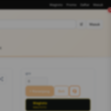
Wagtoto
Promo
Daftar
Masuk
0
🛒
Masuk
K
QTY
+ Keranjang
Beli
Wagtoto
💳
WAGTOTO