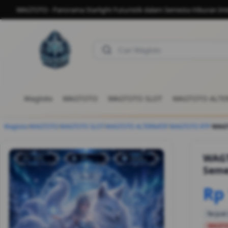
WAGTOTO - Panorama Starlight Futuristik dalam Semesta Hiburan Inte
Wagtoto
WAGTOTO
WAGTOTO SLOT
WAGTOTO ALTE
Wagtoto
/
WAGTOTO
/
WAGTOTO SLOT
/
WAGTOTO ALTERNATIF
/
WAGTOTO RTP
/
WAGTO
WAGT
Seme
Rp 
Terjual
WAGT