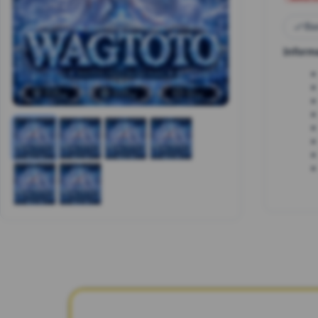
Ba
Inform