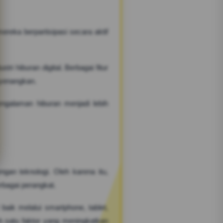
reka berpartisipasi secara aktif
i hiburan digital. Berbagai fitur
nyenangkan.
engalaman hiburan menjadi lebih
an teknologi. Oleh karena itu,
rbagai perangkat.
aik melalui smartphone, tablet,
 satu faktor yang meningkatkan